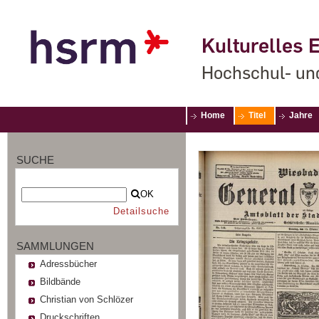
Kulturelles E
Hochschul- un
Home
Titel
Jahre
SUCHE
OK
Detailsuche
SAMMLUNGEN
Adressbücher
Bildbände
Christian von Schlözer
Druckschriften