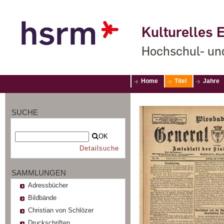
Kulturelles E
Hochschul- un
Home
Titel
Jahre
SUCHE
OK
Detailsuche
SAMMLUNGEN
Adressbücher
Bildbände
Christian von Schlözer
Druckschriften