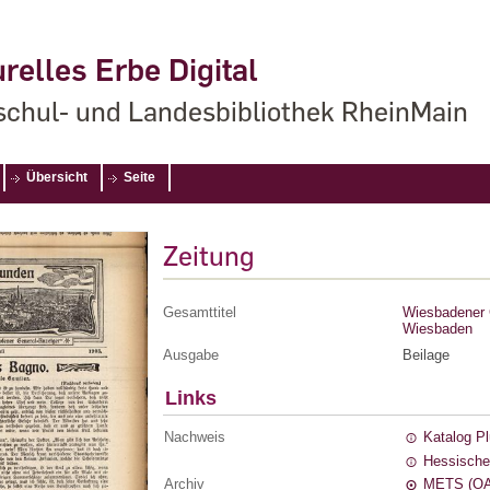
relles Erbe Digital
chul- und Landesbibliothek RheinMain
Übersicht
Seite
Zeitung
Gesamttitel
Wiesbadener G
Wiesbaden
Ausgabe
Beilage
Links
Nachweis
Katalog P
Hessische
Archiv
METS (OA