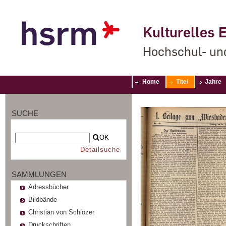
Kulturelles E
Hochschul- un
Home
Titel
Jahre
SUCHE
OK
Detailsuche
SAMMLUNGEN
Adressbücher
Bildbände
Christian von Schlözer
Druckschriften