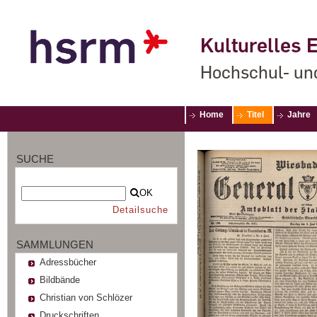
Kulturelles E
Hochschul- un
Home
Titel
Jahre
SUCHE
OK
Detailsuche
SAMMLUNGEN
Adressbücher
Bildbände
Christian von Schlözer
Druckschriften