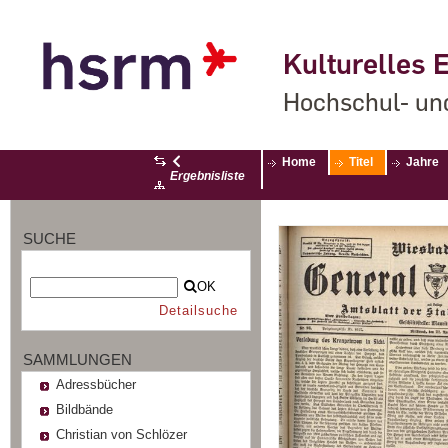
Kulturelles E
Hochschul- un
Home
Titel
Jahre
Ergebnisliste
SUCHE
OK
Detailsuche
SAMMLUNGEN
Adressbücher
Bildbände
Christian von Schlözer