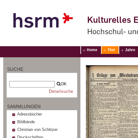
Kulturelles E
Hochschul- un
Home
Titel
Jahre
SUCHE
OK
Detailsuche
SAMMLUNGEN
Adressbücher
Bildbände
Christian von Schlözer
Druckschriften