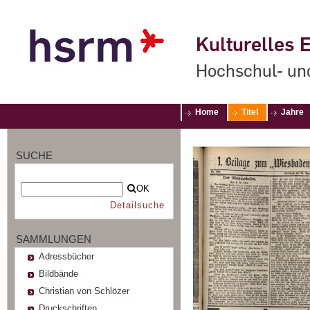
Kulturelles E
Hochschul- un
Home
Titel
Jahre
SUCHE
OK
Detailsuche
SAMMLUNGEN
Adressbücher
Bildbände
Christian von Schlözer
Druckschriften