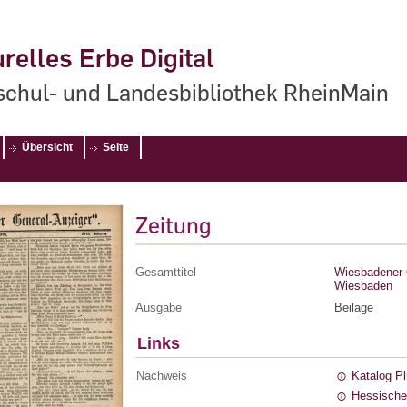
relles Erbe Digital
chul- und Landesbibliothek RheinMain
Übersicht
Seite
Zeitung
Gesamttitel
Wiesbadener G
Wiesbaden
Ausgabe
Beilage
Links
Nachweis
Katalog P
Hessische