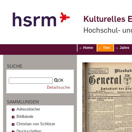
Kulturelles E
Hochschul- un
Home
Titel
Jahre
SUCHE
OK
Detailsuche
SAMMLUNGEN
Adressbücher
Bildbände
Christian von Schlözer
Druckschriften