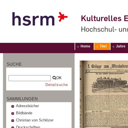
Kulturelles E
Hochschul- un
Home
Titel
Jahre
SUCHE
OK
Detailsuche
SAMMLUNGEN
Adressbücher
Bildbände
Christian von Schlözer
Druckschriften