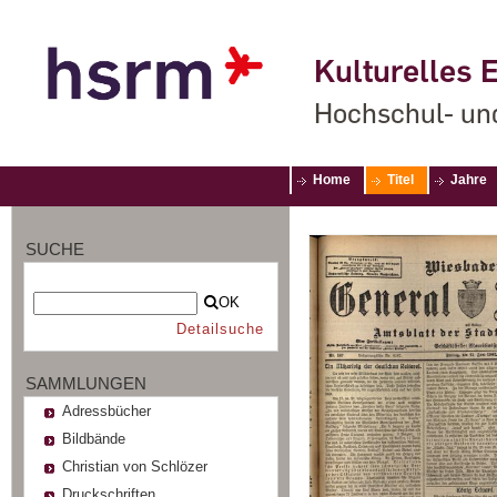
Kulturelles E
Hochschul- un
Home
Titel
Jahre
SUCHE
OK
Detailsuche
SAMMLUNGEN
Adressbücher
Bildbände
Christian von Schlözer
Druckschriften