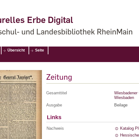
relles Erbe Digital
chul- und Landesbibliothek RheinMain
Übersicht
Seite
Zeitung
Gesamttitel
Wiesbadener G
Wiesbaden
Ausgabe
Beilage
Links
Nachweis
Katalog P
Hessische