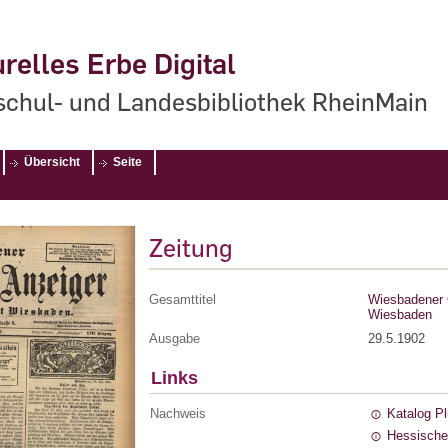
relles Erbe Digital
chul- und Landesbibliothek RheinMain
Übersicht
Seite
Zeitung
Gesamttitel
Wiesbadener G
Wiesbaden
Ausgabe
29.5.1902
Links
Nachweis
Katalog P
Hessische