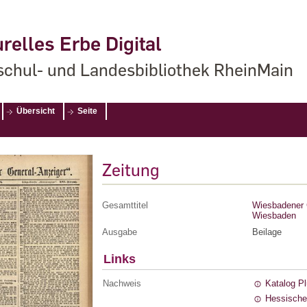
relles Erbe Digital
chul- und Landesbibliothek RheinMain
Übersicht
Seite
Zeitung
Gesamttitel
Wiesbadener G
Wiesbaden
Ausgabe
Beilage
Links
Nachweis
Katalog P
Hessische