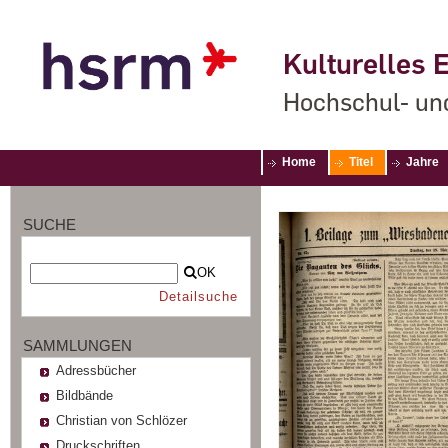
Kulturelles E
Hochschul- un
Home
Titel
Jahre
SUCHE
OK
Detailsuche
SAMMLUNGEN
Adressbücher
Bildbände
Christian von Schlözer
Druckschriften