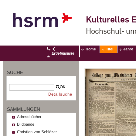
Kulturelles E
Hochschul- un
Home
Titel
Jahre
Ergebnisliste
SUCHE
OK
Detailsuche
SAMMLUNGEN
Adressbücher
Bildbände
Christian von Schlözer