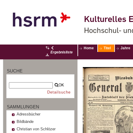
Kulturelles E
Hochschul- un
Home
Titel
Jahre
Ergebnisliste
SUCHE
OK
Detailsuche
SAMMLUNGEN
Adressbücher
Bildbände
Christian von Schlözer