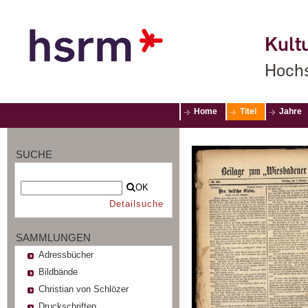
Kultu
Hochs
Home
Titel
Jahre
SUCHE
OK
Detailsuche
SAMMLUNGEN
Adressbücher
Bildbände
Christian von Schlözer
Druckschriften