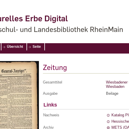
relles Erbe Digital
chul- und Landesbibliothek RheinMain
Übersicht
Seite
Zeitung
Gesamttitel
Wiesbadener G
Wiesbaden
Ausgabe
Beilage
Links
Nachweis
Katalog P
Hessische
Archiv
METS (OA