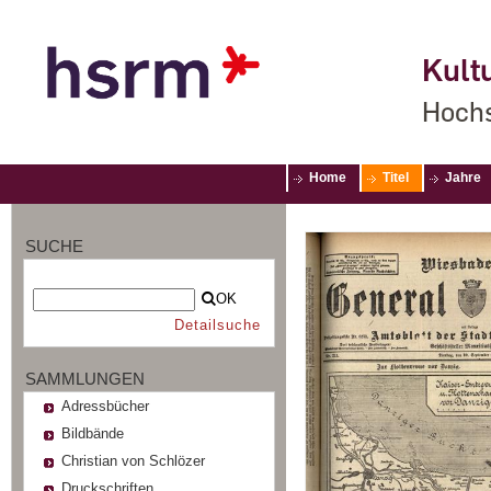
Kultu
Hochs
Home
Titel
Jahre
SUCHE
OK
Detailsuche
SAMMLUNGEN
Adressbücher
Bildbände
Christian von Schlözer
Druckschriften