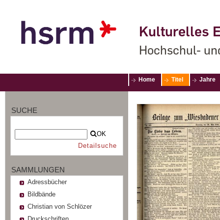
Kulturelles E
Hochschul- un
Home
Titel
Jahre
SUCHE
OK
Detailsuche
SAMMLUNGEN
Adressbücher
Bildbände
Christian von Schlözer
Druckschriften