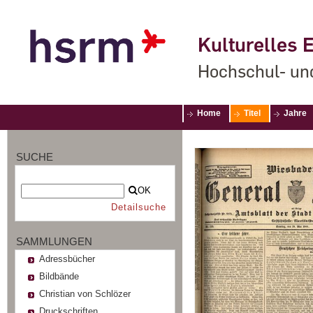
Kulturelles E
Hochschul- un
Home
Titel
Jahre
SUCHE
OK
Detailsuche
SAMMLUNGEN
Adressbücher
Bildbände
Christian von Schlözer
Druckschriften