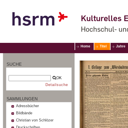
Kulturelles E
Hochschul- un
Home
Titel
Jahre
SUCHE
OK
Detailsuche
SAMMLUNGEN
Adressbücher
Bildbände
Christian von Schlözer
Druckschriften