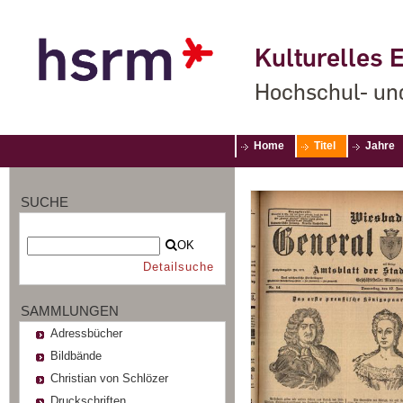
Kulturelles E
Hochschul- un
Home
Titel
Jahre
SUCHE
OK
Detailsuche
SAMMLUNGEN
Adressbücher
Bildbände
Christian von Schlözer
Druckschriften