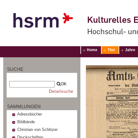
Kulturelles E
Hochschul- un
Home
Titel
Jahre
SUCHE
OK
Detailsuche
SAMMLUNGEN
Adressbücher
Bildbände
Christian von Schlözer
Druckschriften