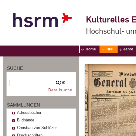
Kulturelles E
Hochschul- un
Home
Titel
Jahre
SUCHE
OK
Detailsuche
SAMMLUNGEN
Adressbücher
Bildbände
Christian von Schlözer
Druckschriften