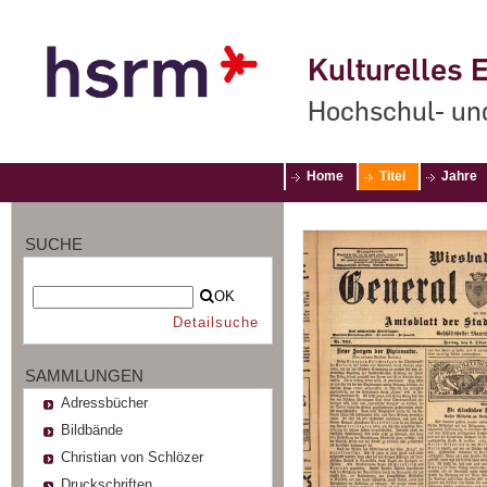
Kulturelles E
Hochschul- un
Home
Titel
Jahre
SUCHE
OK
Detailsuche
SAMMLUNGEN
Adressbücher
Bildbände
Christian von Schlözer
Druckschriften