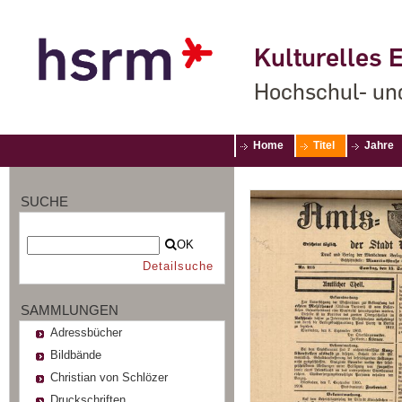
Kulturelles E
Hochschul- un
Home
Titel
Jahre
SUCHE
OK
Detailsuche
SAMMLUNGEN
Adressbücher
Bildbände
Christian von Schlözer
Druckschriften