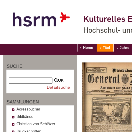
Kulturelles E
Hochschul- un
Home
Titel
Jahre
SUCHE
OK
Detailsuche
SAMMLUNGEN
Adressbücher
Bildbände
Christian von Schlözer
Druckschriften