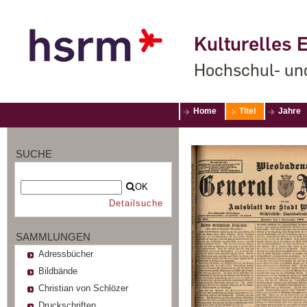
Kulturelles E
Hochschul- un
Home
Titel
Jahre
SUCHE
OK
Detailsuche
SAMMLUNGEN
Adressbücher
Bildbände
Christian von Schlözer
Druckschriften