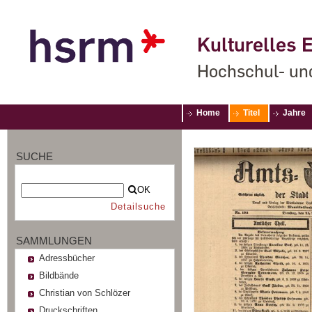
Kulturelles E
Hochschul- un
Home
Titel
Jahre
SUCHE
OK
Detailsuche
SAMMLUNGEN
Adressbücher
Bildbände
Christian von Schlözer
Druckschriften