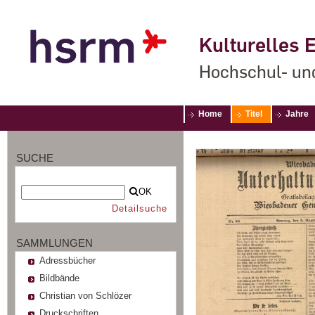
Kulturelles E
Hochschul- un
Home
Titel
Jahre
SUCHE
OK
Detailsuche
SAMMLUNGEN
Adressbücher
Bildbände
Christian von Schlözer
Druckschriften