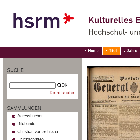
Kulturelles E
Hochschul- un
Home
Titel
Jahre
SUCHE
OK
Detailsuche
SAMMLUNGEN
Adressbücher
Bildbände
Christian von Schlözer
Druckschriften