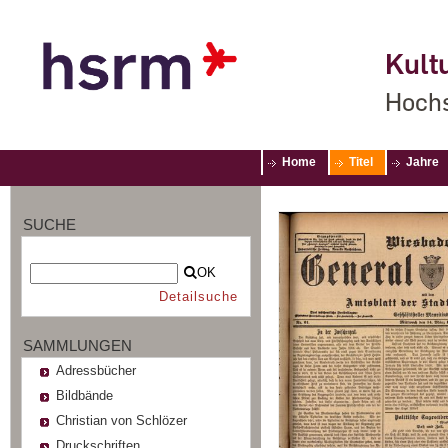
Kultu
Hochs
Home
Titel
Jahre
SUCHE
OK
Detailsuche
SAMMLUNGEN
Adressbücher
Bildbände
Christian von Schlözer
Druckschriften