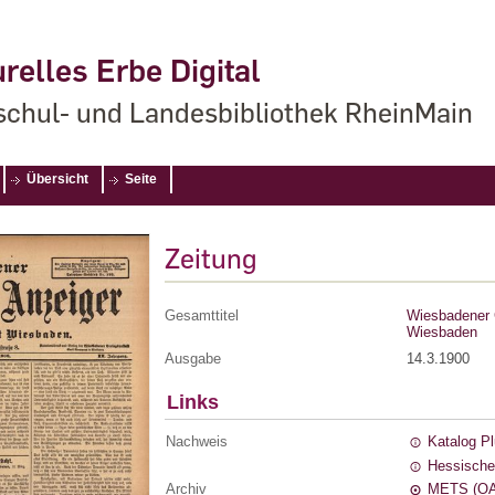
relles Erbe Digital
chul- und Landesbibliothek RheinMain
Übersicht
Seite
Zeitung
Gesamttitel
Wiesbadener G
Wiesbaden
Ausgabe
14.3.1900
Links
Nachweis
Katalog P
Hessische
Archiv
METS (OA