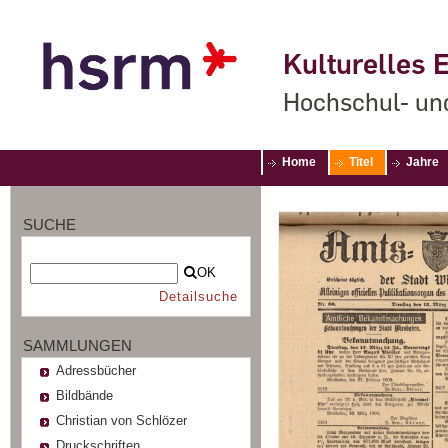
Kulturelles E
Hochschul- un
Home
Titel
Jahre
SUCHE
OK
Detailsuche
SAMMLUNGEN
Adressbücher
Bildbände
Christian von Schlözer
Druckschriften