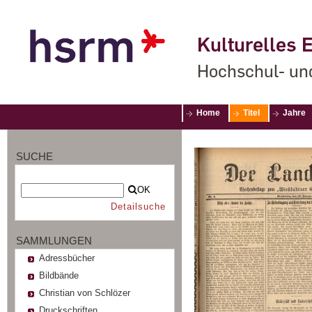
Kulturelles E
Hochschul- un
Home
Titel
Jahre
SUCHE
OK
Detailsuche
SAMMLUNGEN
Adressbücher
Bildbände
Christian von Schlözer
Druckschriften