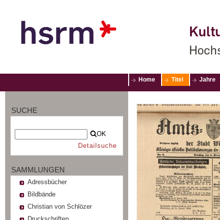
Kultu
Hochs
Home
Titel
Jahre
SUCHE
OK
Detailsuche
SAMMLUNGEN
Adressbücher
Bildbände
Christian von Schlözer
Druckschriften