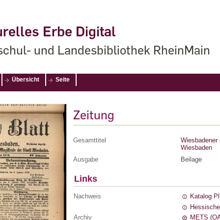
relles Erbe Digital
chul- und Landesbibliothek RheinMain
Übersicht
Seite
Zeitung
Gesamttitel
Wiesbadener G
Wiesbaden
Ausgabe
Beilage
Links
Nachweis
Katalog P
Hessische
Archiv
METS (OA