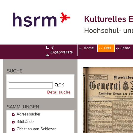
Kulturelles E
Hochschul- un
Home
Titel
Jahre
Ergebnisliste
SUCHE
OK
Detailsuche
SAMMLUNGEN
Adressbücher
Bildbände
Christian von Schlözer