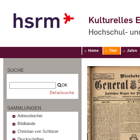
Kulturelles E
Hochschul- un
Home
Titel
Jahre
SUCHE
OK
Detailsuche
SAMMLUNGEN
Adressbücher
Bildbände
Christian von Schlözer
Druckschriften