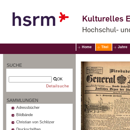
Kulturelles E
Hochschul- un
Home
Titel
Jahre
SUCHE
OK
Detailsuche
SAMMLUNGEN
Adressbücher
Bildbände
Christian von Schlözer
Druckschriften