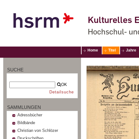
Kulturelles E
Hochschul- un
Home
Titel
Jahre
SUCHE
OK
Detailsuche
SAMMLUNGEN
Adressbücher
Bildbände
Christian von Schlözer
Druckschriften