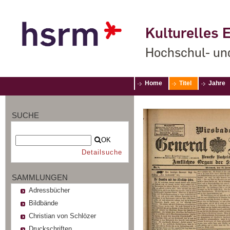
Kulturelles E
Hochschul- un
Home
Titel
Jahre
SUCHE
OK
Detailsuche
SAMMLUNGEN
Adressbücher
Bildbände
Christian von Schlözer
Druckschriften