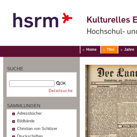
Kulturelles E
Hochschul- un
Home
Titel
Jahre
SUCHE
OK
Detailsuche
SAMMLUNGEN
Adressbücher
Bildbände
Christian von Schlözer
Druckschriften