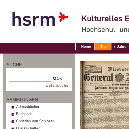
Kulturelles E
Hochschul- un
Home
Titel
Jahre
SUCHE
OK
Detailsuche
SAMMLUNGEN
Adressbücher
Bildbände
Christian von Schlözer
Druckschriften