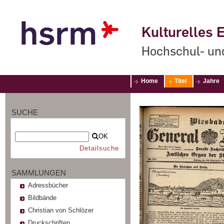
Kulturelles E
Hochschul- un
Home
Titel
Jahre
SUCHE
OK
Detailsuche
SAMMLUNGEN
Adressbücher
Bildbände
Christian von Schlözer
Druckschriften