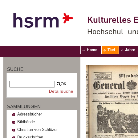
Kulturelles E
Hochschul- un
Home
Titel
Jahre
SUCHE
OK
Detailsuche
SAMMLUNGEN
Adressbücher
Bildbände
Christian von Schlözer
Druckschriften