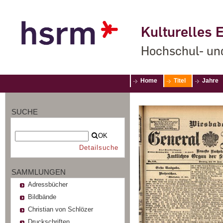
Kulturelles E
Hochschul- un
Home
Titel
Jahre
SUCHE
OK
Detailsuche
SAMMLUNGEN
Adressbücher
Bildbände
Christian von Schlözer
Druckschriften