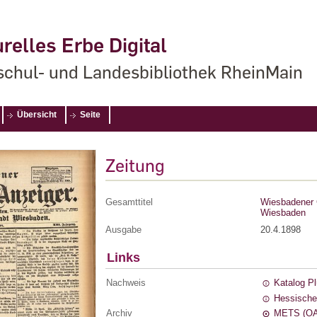
relles Erbe Digital
chul- und Landesbibliothek RheinMain
Übersicht
Seite
Zeitung
Gesamttitel
Wiesbadener G
Wiesbaden
Ausgabe
20.4.1898
Links
Nachweis
Katalog P
Hessische
Archiv
METS (OA