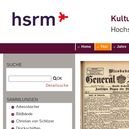
Kultu
Hochs
Home
Titel
Jahre
SUCHE
OK
Detailsuche
SAMMLUNGEN
Adressbücher
Bildbände
Christian von Schlözer
Druckschriften