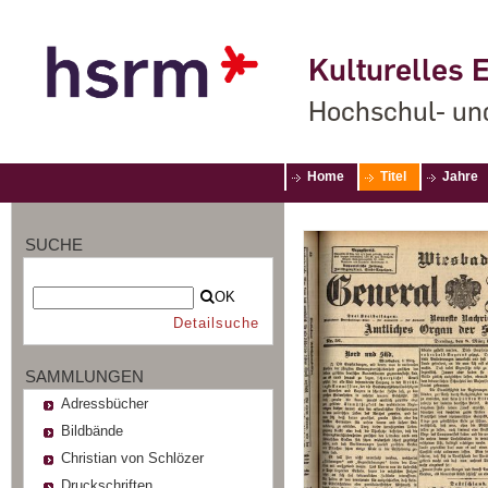
Kulturelles E
Hochschul- un
Home
Titel
Jahre
SUCHE
OK
Detailsuche
SAMMLUNGEN
Adressbücher
Bildbände
Christian von Schlözer
Druckschriften