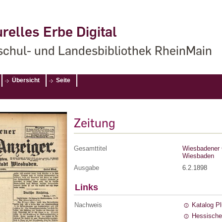
relles Erbe Digital
chul- und Landesbibliothek RheinMain
Übersicht
Seite
Zeitung
Gesamttitel
Wiesbadener G
Wiesbaden
Ausgabe
6.2.1898
Links
Nachweis
Katalog P
Hessische